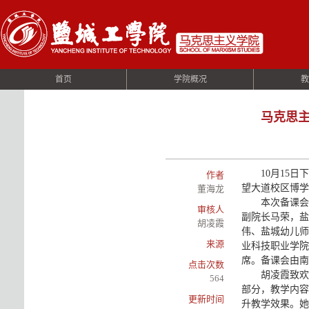
首页
学院概况
教
马克思主
10月15
作者
望大道校区博学
董海龙
本次备课会
审核人
副院长马荣，盐
胡凌霞
伟、盐城幼儿师
来源
业科技职业学院
席。备课会由南
点击次数
胡凌霞致欢
564
部分，教学内容
更新时间
升教学效果。她