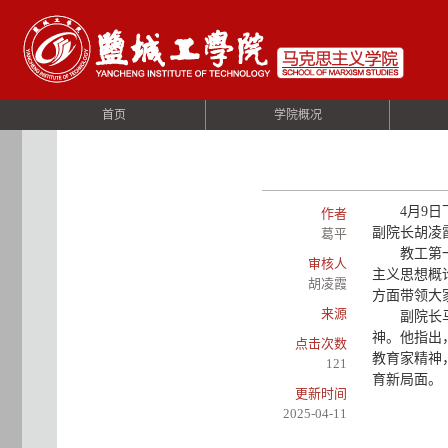
首页
学院概况
4月9
作者
副院长胡凌
葛平
教工第
审核人
主义思想概
胡凌霞
方面带领大
来源
副院长
神。他指出
点击次数
教育家精神
121
育新局面。
更新时间
2025-04-11