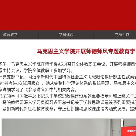
教育教学
学科建设
党群工作
马克思主义学院开展师德师风专题教育学
日下午，马克思主义学院在博学楼A514召开全体教职工会议，开展师德师
霞主持会议，学院全体教职工参加学习。
一党支部书记、习近平新时代中国特色社会主义思想概论教研部主任武素
论”参考讲义(试用版)》，她从完整科学理论体系的系统呈现、马克思主
家详细学习了《参考讲义》中的相关内容。
马荣领学《习近平总书记关于学校思政课建设系列重要指示》和上级关于
，马院教师要深入学习贯彻习近平总书记关于学校思政课建设系列重要指
，紧扣新时代新征程教育使命，守正创新推动思政课建设内涵式发展，提